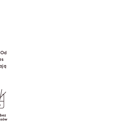
 Od
es
ają