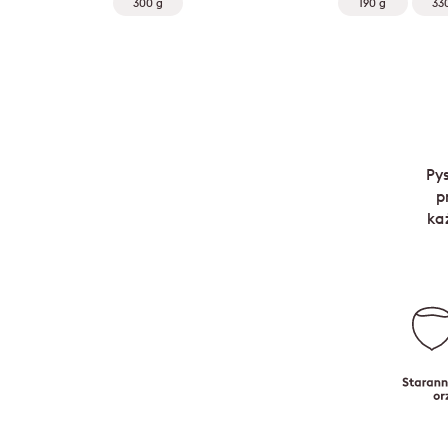
300 g
190 g
33
Py
p
ka