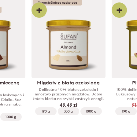
Z rzemieślniczą czekoladą
+
+
 mleczną
Migdały z białą czekoladą
P
ą
Delikatna 40% biała czekolada i
100% delika
mnóstwo prażonych migdałów. Dobre
Luksusowy 
w laskowych i
źródło białka na szybki zastrzyk energii.
natur
Criollo. Bez
ełnia smaku.
49.49 zł
91
190 g
330 g
1000 g
190 g
1000 g