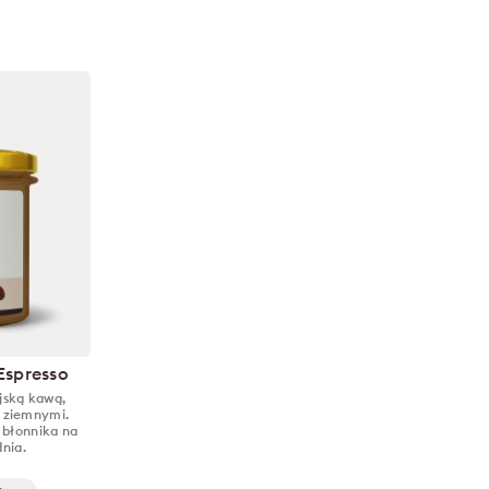
Espresso
ijską kawą,
 ziemnymi.
i błonnika na
nia.