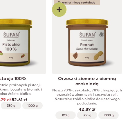
Z rzemieślniczą czekoladą
+
istacje 100%
Orzeszki ziemne z ciemną
czekoladą
tnie prażonych pistacji.
krem, bogaty w błonnik i
Nasza 70% czekolada, 78% chrupiących
alne źródło białka.
orzeszków ziemnych i szczypta soli.
Naturalne źródło białka do uczciwego
.79 zł
82.61 zł
podjadania.
330 g
1000 g
42.89 zł
190 g
330 g
1000 g