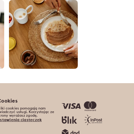
Cookies
liki cookies pomagają nam
wiadczyć usługi. Korzystając ze
trony wyrażasz zgodę.
stawienia ciasteczek