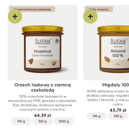
Z rzemieślniczą czekoladą
Tylko orzechy
+
+
Orzech laskowy z ciemną
Migdały 10
czekoladą
100% delikatne masło m
słodkiej odmiany migdał
70% orzechów laskowych w
białko i błonnik, z niską
rzemieślniczej 70% gorzkiej czekoladzie.
cukru.
Bez słodzików, słodzona wyłącznie
suszonym sokiem z trzciny.
45.79 zł
64.39 zł
190 g
330 g
190 g
330 g
1000 g