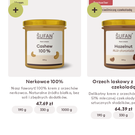
Vegan
Bestseller
+
+
Z rzemieślniczą czekoladą
Nerkowce 100%
Orzech laskowy z
czekolad
Nasz faworyt! 100% krem z orzechów
nerkowca. Naturalne źródło białka, bez
Delikatny krem z orzechó
soli i zbędnych dodatków.
51% mlecznej czekolady 
sztucznych słodzików, p
47.69 zł
64.39 zł
190 g
330 g
1000 g
190 g
330 g