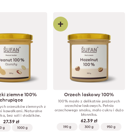
+
zki ziemne 100%
Orzech laskowy 100%
chrupiące
100% masło z delikatnie prażonych
orzechów laskowych. Pełnia
ych orzeszków ziemnych z
orzechowego smaku, mało cukru i dużo
i kawałkami. Naturalne
błonnika.
ka, bez soli i słodzików.
62.39 zł
27.39 zł
190 g
300 g
950 g
0 g
1000 g