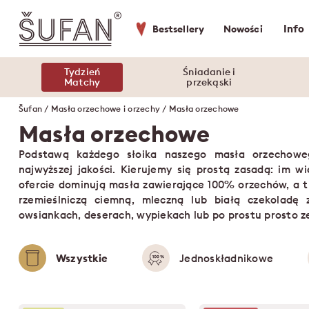
Info
Bestsellery
Nowości
Tydzień
Śniadanie i
Matchy
przekąski
Šufan
/
Masła orzechowe i orzechy
/ Masła orzechowe
Masła orzechowe
Podstawą każdego słoika naszego masła orzechoweg
najwyższej jakości. Kierujemy się prostą zasadą: im w
ofercie dominują masła zawierające 100% orzechów, a t
rzemieślniczą ciemną, mleczną lub białą czekoladę
owsiankach, deserach, wypiekach lub po prostu prosto ze
Wszystkie
Jednoskładnikowe