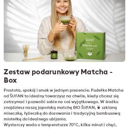
Zestaw podarunkowy Matcha -
Box
Prostota, spokój i smak w jednym prezencie. Pudełko Matcha
od ŠUFAN to idealny towarzysz na chwile, kiedy chcesz się
zatrzymać i pozwolić sobie na coś wyjątkowego. W środku
znajdziesz naszą japońską matchę BIO ŠUFAN, 🍵 szklaną
miseczkę, łyżeczkę do dozowania i tradycyjną bambusową
miotełkę do idealnego ubijania.
Wystarczy woda o temperaturze 70°C, kilka minut i chęć,