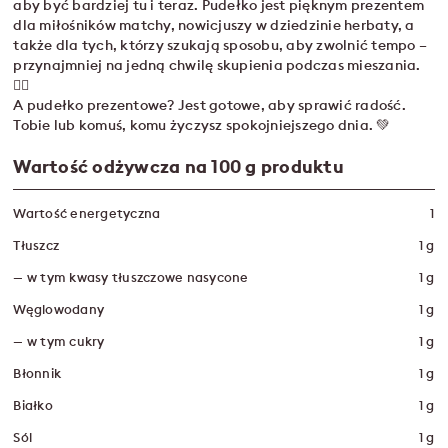
aby być bardziej tu i teraz. Pudełko jest pięknym prezentem
dla miłośników matchy, nowicjuszy w dziedzinie herbaty, a
także dla tych, którzy szukają sposobu, aby zwolnić tempo –
przynajmniej na jedną chwilę skupienia podczas mieszania.
🧘‍♀️
A pudełko prezentowe? Jest gotowe, aby sprawić radość.
Tobie lub komuś, komu życzysz spokojniejszego dnia. 💚
Wartość odżywcza na 100 g produktu
Wartość energetyczna
1
Tłuszcz
1 g
— w tym kwasy tłuszczowe nasycone
1 g
Węglowodany
1 g
— w tym cukry
1 g
Błonnik
1 g
Białko
1 g
Sól
1 g