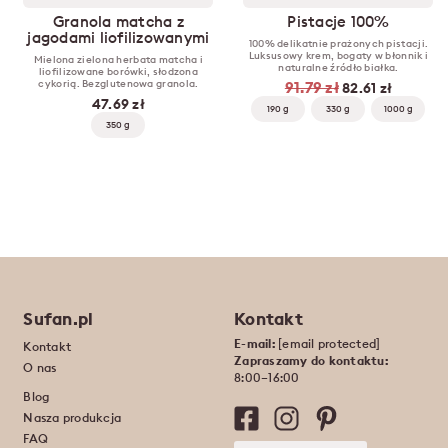
Granola matcha z
Pistacje 100%
jagodami liofilizowanymi
100% delikatnie prażonych pistacji.
Luksusowy krem, bogaty w błonnik i
Mielona zielona herbata matcha i
naturalne źródło białka.
liofilizowane borówki, słodzona
cykorią. Bezglutenowa granola.
91.79 zł
82.61 zł
47.69 zł
190 g
330 g
1000 g
350 g
Sufan.pl
Kontakt
E-mail:
[email protected]
Kontakt
Zapraszamy do kontaktu:
O nas
8:00–16:00
Blog
Nasza produkcja
FAQ