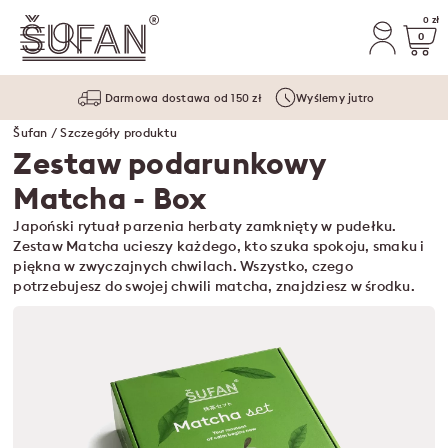
0 zł
0
Darmowa dostawa od 150 zł
Wyślemy jutro
Šufan
/ Szczegóły produktu
Zestaw podarunkowy
Matcha
- Box
Japoński rytuał parzenia herbaty zamknięty w pudełku.
Zestaw Matcha ucieszy każdego, kto szuka spokoju, smaku i
piękna w zwyczajnych chwilach. Wszystko, czego
potrzebujesz do swojej chwili matcha, znajdziesz w środku.