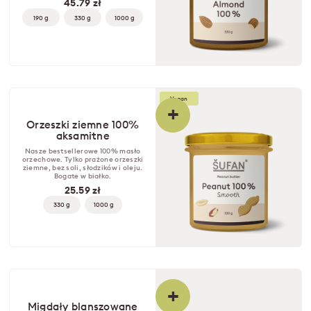
45.79 zł
190 g
330 g
1000 g
Vegan
+
Orzeszki ziemne 100%
aksamitne
Nasze bestsellerowe 100% masło
orzechowe. Tylko prażone orzeszki
ziemne, bez soli, słodzików i oleju.
Bogate w białko.
25.59 zł
330 g
1000 g
+
Migdały blanszowane