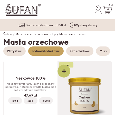
0 zł
0
Darmowa dostawa od 150 zł
Wyślemy dzisiaj
Šufan
/
Masła orzechowe i orzechy
/ Masła orzechowe
Masła orzechowe
Wszystkie
Jednoskładnikowe
Czekoladowe
Miks
Vegan
+
Nerkowce 100%
Nasz faworyt! 100% krem z orzechów
nerkowca. Naturalne źródło białka, bez
soli i zbędnych dodatków.
47.69 zł
190 g
330 g
1000 g