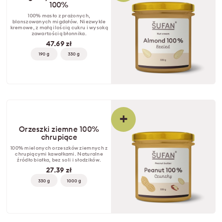
100%
100% masło z prażonych,
blanszowanych migdałów. Niezwykle
kremowe, z małą ilością cukru i wysoką
zawartością błonnika.
47.69 zł
190 g
330 g
+
Orzeszki ziemne 100%
chrupiące
100% mielonych orzeszków ziemnych z
chrupiącymi kawałkami. Naturalne
źródło białka, bez soli i słodzików.
27.39 zł
330 g
1000 g