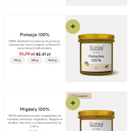
+
Pistacje 100%
100% delikatnie prażonych pistacji.
Luksusowy krem, bogaty w błonnik i
naturalne źródło białka.
91.79 zł
82.61 zł
190 g
330 g
1000 g
Tylko orzechy
+
Migdały 100%
100% delikatne masło migdałowe ze
słodkiej odmiany migdałów. Bogate w
białko i błonnik, z niską zawartością
cukru.