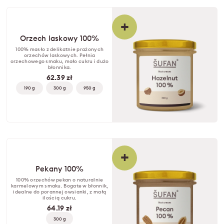
+
Orzech laskowy 100%
100% masło z delikatnie prażonych
orzechów laskowych. Pełnia
orzechowego smaku, mało cukru i dużo
błonnika.
62.39 zł
190 g
300 g
950 g
+
Pekany 100%
100% orzechów pekan o naturalnie
karmelowym smaku. Bogate w błonnik,
idealne do porannej owsianki, z małą
ilością cukru.
64.19 zł
300 g