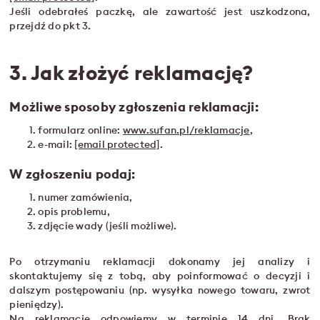
Jeśli odebrałeś paczkę, ale zawartość jest uszkodzona,
przejdź do pkt 3.
3. Jak złożyć reklamację?
Możliwe sposoby zgłoszenia reklamacji:
formularz online:
www.sufan.pl/reklamacje
,
e-mail:
[email protected]
.
W zgłoszeniu podaj:
numer zamówienia,
opis problemu,
zdjęcie wady (jeśli możliwe).
Po otrzymaniu reklamacji dokonamy jej analizy i
skontaktujemy się z tobą, aby poinformować o decyzji i
dalszym postępowaniu (np. wysyłka nowego towaru, zwrot
pieniędzy).
Na reklamację odpowiemy w terminie 14 dni. Brak