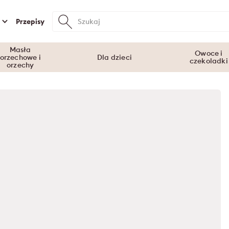
Przepisy
Masła
Owoce i
orzechowe i
Dla dzieci
czekoladki
orzechy