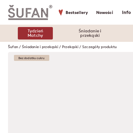
Info
Bestsellery
Nowości
Tydzień
Śniadanie i
Matchy
przekąski
Šufan
/
Śniadanie i przekąski
/
Przekąski
/ Szczegóły produktu
Bez dodatku cukru