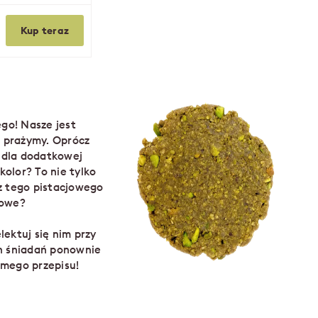
Kup teraz
go! Nasze jest
ie prażymy. Oprócz
 dla dodatkowej
kolor? To nie tylko
sz tego pistacjowego
iowe?
lektuj się nim przy
h śniadań ponownie
amego przepisu!