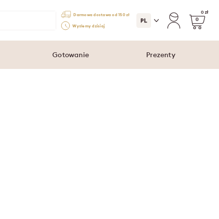
0 zł
Darmowa dostawa od 150 zł
0
Wyślemy dzisiaj
Gotowanie
Prezenty