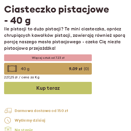
Ciasteczko pistacjowe
- 40 g
Ile pistacji to dużo pistacji? Te mini ciasteczka, oprócz
chrupiących kawałków pistacji, zawierają również sporą
porcję naszego masła pistacjowego - czeka Cię niezła
pistacjowa przejażdżka!
Więcej sztuk od 7.23 zł
40 g
9.09 zł
(0)
227,25 zł / cena za Kg
Kup teraz
Darmowa dostawa od 150 zł
Wyślemy dzisiaj
Na stanie