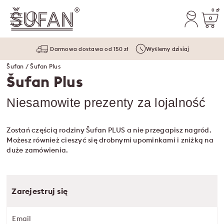
0 zł
0
Darmowa dostawa od 150 zł
Wyślemy dzisiaj
Šufan
/ Šufan Plus
Šufan Plus
Niesamowite prezenty za lojalność
Zostań częścią rodziny Šufan PLUS a nie przegapisz nagród.
Możesz również cieszyć się drobnymi upominkami i zniżką na
duże zamówienia.
Zarejestruj się
Email