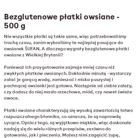
Bezglutenowe płatki owsiane -
500 g
Nie wszystkie płatki są takie same, więc potrzebowaliśmy
trochę czasu, zanim wybraliśmy te najlepiej pasujące do
owsianek ŠUFAN. A dlaczego wygrały bezglutenowe płatki
owsiane z Wielkiej Brytanii?
Ponieważ ich przygotowanie zajmuje mniej czasu niż
zwykłych płatków owsianych. Dokładnie minutę - wystarczy
zalać je gorącą wodą, zamieszać i miska puszystej i
pachnącej owsianki jest gotowa. Następnie od ciebie zależy,
czy dodasz do niej masło orzechowe, miód, czy nawet świeże
owoce.
Płatki owsiane charakteryzują się wysoką zawartością łatwo
rozpuszczalnego błonnika, co oznacza, że są naprawdę
sycące. Oprócz tego, są wyjątkowo miękkie, więc doskonale
nadają się do wielu różnych przepisów, zarówno do
gotowania, jak i pieczenia. Możesz nimi zagęścić zupę,