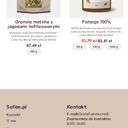
Granola matcha z
Pistacje 100%
jagodami liofilizowanymi
100% delikatnie prażonych pistacji.
Luksusowy krem, bogaty w błonnik i
Mielona zielona herbata matcha i
naturalne źródło białka.
liofilizowane borówki, słodzona
cykorią. Bezglutenowa granola.
91.79 zł
82.61 zł
47.69 zł
190 g
330 g
1000 g
350 g
Sufan.pl
Kontakt
E-mail:
[email protected]
Kontakt
Zapraszamy do kontaktu:
O nas
8:00–16:00