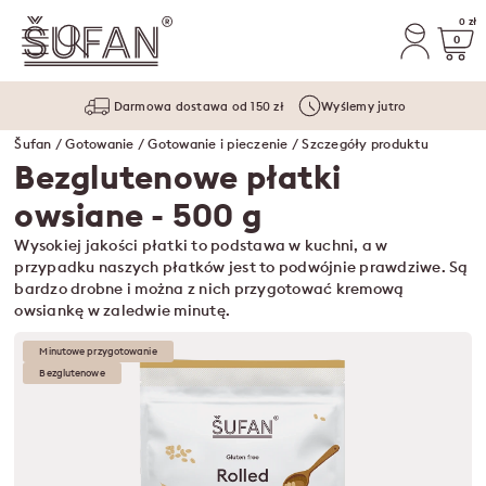
0 zł
0
Darmowa dostawa od 150 zł
Wyślemy jutro
Šufan
/
Gotowanie
/
Gotowanie i pieczenie
/ Szczegóły produktu
Bezglutenowe płatki
owsiane
- 500 g
Wysokiej jakości płatki to podstawa w kuchni, a w
przypadku naszych płatków jest to podwójnie prawdziwe. Są
bardzo drobne i można z nich przygotować kremową
owsiankę w zaledwie minutę.
Minutowe przygotowanie
Bezglutenowe