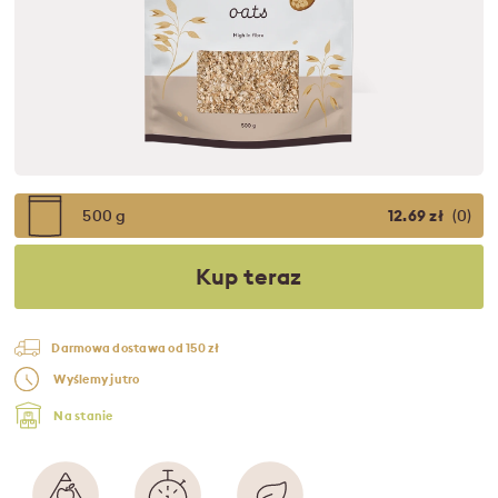
500 g
12.69 zł
(0)
Kup teraz
Darmowa dostawa od 150 zł
Wyślemy jutro
Na stanie