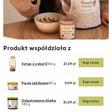
Produkt współdziała z
Kup teraz
Syrop z cykorii
21,39 zł
350 g
Kup teraz
Puree jabłkowe
9,09 zł
190 g
Odgotowana śliwka
Kup teraz
31,09 zł
330 g