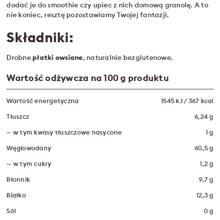
dodać je do smoothie czy upiec z nich domową granolę. A to
nie koniec, resztę pozostawiamy Twojej fantazji.
Składniki:
Drobne
płatki owsiane
, naturalnie bezglutenowe.
Wartość odżywcza na 100 g produktu
Wartość energetyczna
1545 kJ / 367 kcal
Tłuszcz
6,24 g
— w tym kwasy tłuszczowe nasycone
1 g
Węglowodany
60,5 g
— w tym cukry
1,2 g
Błonnik
9,7 g
Białko
12,3 g
Sól
0 g