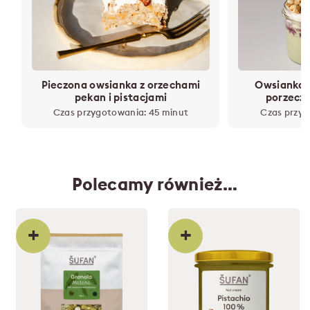
Pieczona owsianka z orzechami
Owsianka 
pekan i pistacjami
porzecz
Czas przygotowania: 45 minut
Czas przyg
Polecamy również…
+
+