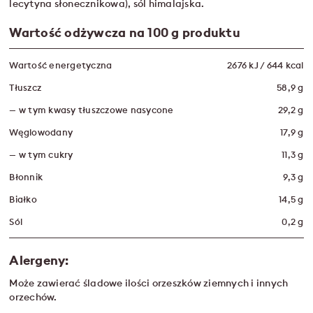
lecytyna słonecznikowa), sól himalajska.
Wartość odżywcza na 100 g produktu
Wartość energetyczna
2676 kJ / 644 kcal
Tłuszcz
58,9 g
— w tym kwasy tłuszczowe nasycone
29,2 g
Węglowodany
17,9 g
— w tym cukry
11,3 g
Błonnik
9,3 g
Białko
14,5 g
Sól
0,2 g
Alergeny:
Może zawierać śladowe ilości orzeszków ziemnych i innych
orzechów.