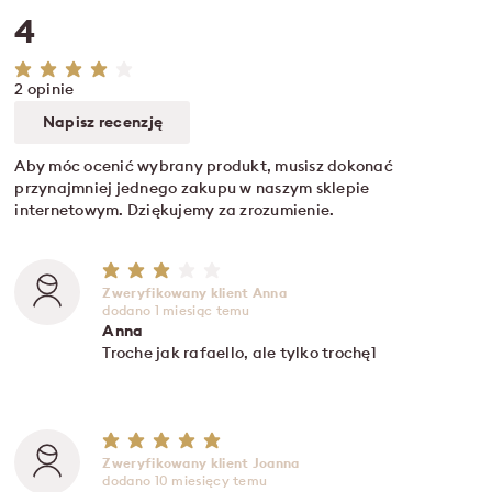
4
2 opinie
Napisz recenzję
Aby móc ocenić wybrany produkt, musisz dokonać
przynajmniej jednego zakupu w naszym sklepie
internetowym. Dziękujemy za zrozumienie.
Zweryfikowany klient Anna
dodano 1 miesiąc temu
Anna
Troche jak rafaello, ale tylko trochę1
Zweryfikowany klient Joanna
dodano 10 miesięcy temu