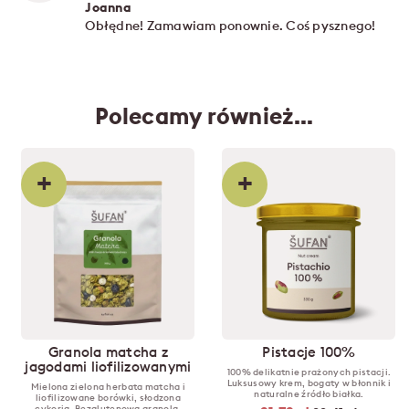
Joanna
Obłędne! Zamawiam ponownie. Coś pysznego!
Polecamy również…
+
+
Granola matcha z
Pistacje 100%
jagodami liofilizowanymi
100% delikatnie prażonych pistacji.
Luksusowy krem, bogaty w błonnik i
Mielona zielona herbata matcha i
naturalne źródło białka.
liofilizowane borówki, słodzona
cykorią. Bezglutenowa granola.