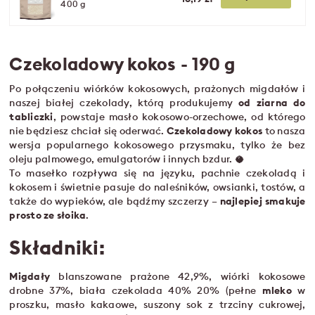
400 g
Czekoladowy kokos - 190 g
Po połączeniu wiórków kokosowych, prażonych migdałów i
naszej białej czekolady, którą produkujemy
od ziarna do
tabliczki
, powstaje masło kokosowo-orzechowe, od którego
nie będziesz chciał się oderwać.
Czekoladowy kokos
to nasza
wersja popularnego kokosowego przysmaku, tylko że bez
oleju palmowego, emulgatorów i innych bzdur. 🥥
To masełko rozpływa się na języku, pachnie czekoladą i
kokosem i świetnie pasuje do naleśników, owsianki, tostów, a
także do wypieków, ale bądźmy szczerzy –
najlepiej smakuje
prosto ze słoika
.
Składniki:
Migdały
blanszowane prażone 42,9%, wiórki kokosowe
drobne 37%, biała czekolada 40% 20% (pełne
mleko
w
proszku, masło kakaowe, suszony sok z trzciny cukrowej,