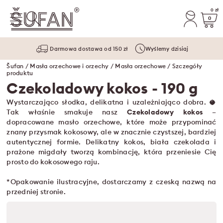
0 zł
0
Darmowa dostawa od 150 zł
Wyślemy dzisiaj
Šufan
/
Masła orzechowe i orzechy
/
Masła orzechowe
/ Szczegóły
produktu
Czekoladowy kokos
- 190 g
Wystarczająco słodka, delikatna i uzależniająco dobra. 🥥
Tak właśnie smakuje nasz
Czekoladowy kokos
–
dopracowane masło orzechowe, które może przypominać
znany przysmak kokosowy, ale w znacznie czystszej, bardziej
autentycznej formie. Delikatny kokos, biała czekolada i
prażone migdały tworzą kombinację, która przeniesie Cię
prosto do kokosowego raju.
*Opakowanie ilustracyjne, dostarczamy z czeską nazwą na
przedniej stronie.