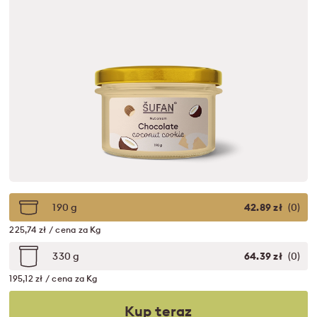
190 g
42.89 zł
(0)
225,74 zł / cena za Kg
330 g
64.39 zł
(0)
195,12 zł / cena za Kg
Kup teraz