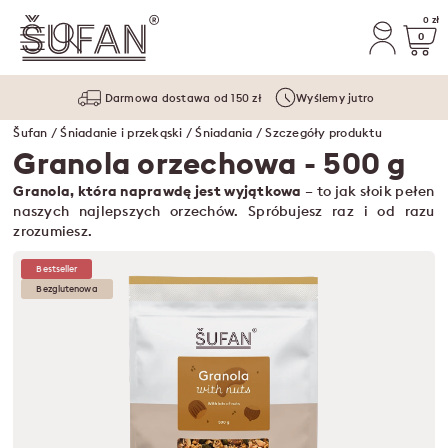
0 zł
0
Darmowa dostawa od 150 zł
Wyślemy jutro
Šufan
/
Śniadanie i przekąski
/
Śniadania
/ Szczegóły produktu
Granola orzechowa
- 500 g
Granola, która naprawdę jest wyjątkowa
– to jak słoik pełen
naszych najlepszych orzechów. Spróbujesz raz i od razu
zrozumiesz.
Bestseller
Bezglutenowa