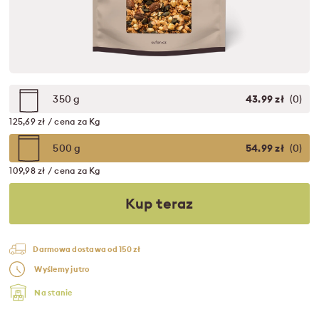
350 g
43.99 zł
(0)
125,69 zł / cena za Kg
500 g
54.99 zł
(0)
109,98 zł / cena za Kg
Kup teraz
Darmowa dostawa od 150 zł
Wyślemy jutro
Na stanie