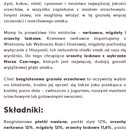
dyni, kokos, miód, cynamon i mnóstwo najwyższej jakości
orzechów, a wszystko zapiekane z masłem orzechowym.
Innymi słowy, nie mogliśmy włożyć w tę granolę więcej
szczerości i orzechowego smaku.
Mamy tu prawdziwe trio mistrzów –
nerkowce, migdały i
orzechy laskowe
. Kremowe nerkowce importujemy z
Wietnamu lub Wybrzeża Kości Słoniowej, migdały pochodzą
wyłącznie z Hiszpanii. Ich naturalnie słodki smak od razu się
wyróżnia. Do tego chrupiące
orzechy laskowe z wybrzeża
Morza Czarnego
, których jest najwięcej, dodają granoli
wyjątkowej głębi smaku.
Choć
bezglutenowa granola orzechowa
to oczywisty wybór
na śniadanie, trudno jej oprzeć się także jako przekąsce o
każdej porze dnia – zwłaszcza z jogurtem, naszymi masłami
orzechowymi lub gotowanymi owocami.
Składniki:
Bezglutenowe
płatki owsiane
, pestki dyni 12%,
orzechy
nerkowca 12%
,
migdały 12%
,
orzechy laskowe 11,6%
, pasta