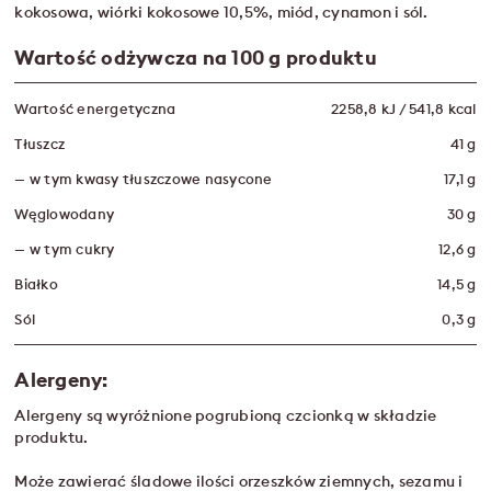
kokosowa, wiórki kokosowe 10,5%, miód, cynamon i sól.
Wartość odżywcza na 100 g produktu
Wartość energetyczna
2258,8 kJ / 541,8 kcal
Tłuszcz
41 g
— w tym kwasy tłuszczowe nasycone
17,1 g
Węglowodany
30 g
— w tym cukry
12,6 g
Białko
14,5 g
Sól
0,3 g
Alergeny:
Alergeny są wyróżnione pogrubioną czcionką w składzie
produktu.
Może zawierać śladowe ilości orzeszków ziemnych, sezamu i