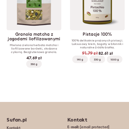
Granola matcha z
Pistacje 100%
jagodami liofilizowanymi
100% delikatnie prażonych pistacji.
Luksusowy krem, bogaty w błonnik i
Mielona zielona herbata matcha i
naturalne źródło białka.
liofilizowane borówki, słodzona
cykorią. Bezglutenowa granola.
91.79 zł
82.61 zł
47.69 zł
190 g
330 g
1000 g
350 g
Sufan.pl
Kontakt
E-mail:
[email protected]
Kontakt