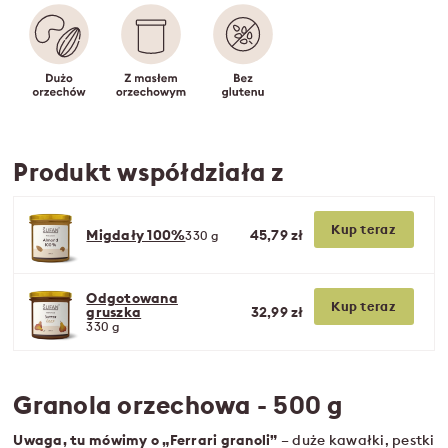
Produkt współdziała z
Kup teraz
Migdały 100%
45,79 zł
330 g
Odgotowana
Kup teraz
gruszka
32,99 zł
330 g
Granola orzechowa - 500 g
Uwaga, tu mówimy o „Ferrari granoli”
– duże kawałki, pestki